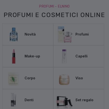
PROFUMI - ELNINO
Lattafa Khamrah Waha
PROFUMI E COSMETICI ONLINE
L’attesa novità è arrivata. Un’oasi fresca nel cuore di
Khamrah: yuzu, zenzero e vaniglia. Un unisex per i giorni
Novità
Profumi
caldi.
SCOPRI LA NOVITÀ
Make-up
Capelli
Corpo
Viso
Denti
Set regalo