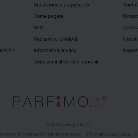
Spedizione e pagamento
Contat
Come pagare
Dicono
Resi
Carrier
Reclami sui prodotti
I nostr
ensioni
Informativa privacy
Negozi
Condizioni di vendita generali
©2026 www.parfimo.it
nsenso al trattamento dei dati personali
Informativa sui cookie
S