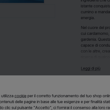
istante conquista
cumino e mandari
energia.
Nel cuore del pr
cui cardamomo, ca
gardenia. Questa
capace di condur
con le altre, cr
ricerca di qualco
Infine, nel fond
Leggi di più
patchouli, che d
persistente. Ken
selvaggia e la li
Caratteristi
propria unicità e
 utilizza
cookie
per il corretto funzionamento del tuo shop onlin
ntenuti delle pagine in base alle tue esigenze e per finalità stati
Kenzo
 clic sul pulsante "Accetto", ci fornirai il consenso alla loro ra