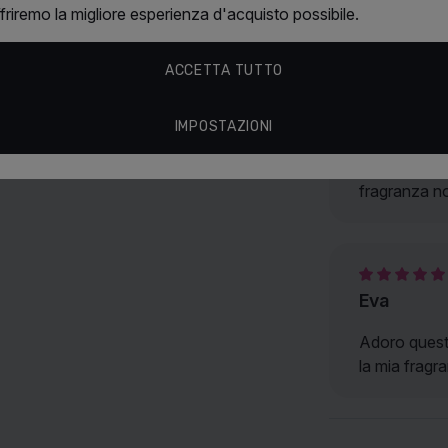
ffriremo la migliore esperienza d'acquisto possibile.
Recensioni
ACCETTA TUTTO
Silvia
IMPOSTAZIONI
Mia figlia u
fragranza no
Eva
Adoro questa
la mia fragra