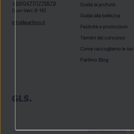
+39(0471)1775879
Guida ai profumi
(Lun-Ven: 8-16)
Guida alla bellezza
info@parfimo.it
Festività e promozioni
Termini del concorso
Come raccogliamo le rec
Parfimo Blog
Informativa privacy
Co