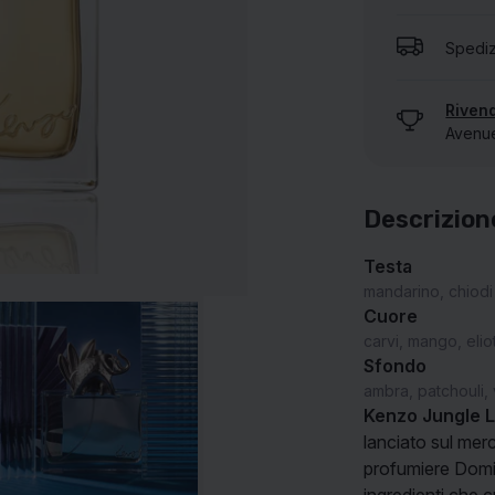
Spediz
MOSTRA TUTTE LE NOSTRE MARCHE
Rivend
Avenue 
Descrizion
Testa
mandarino, chiodi
Cuore
carvi, mango, elio
Sfondo
ambra, patchouli, 
Kenzo Jungle L
lanciato sul mer
profumiere Domin
ingredienti che 