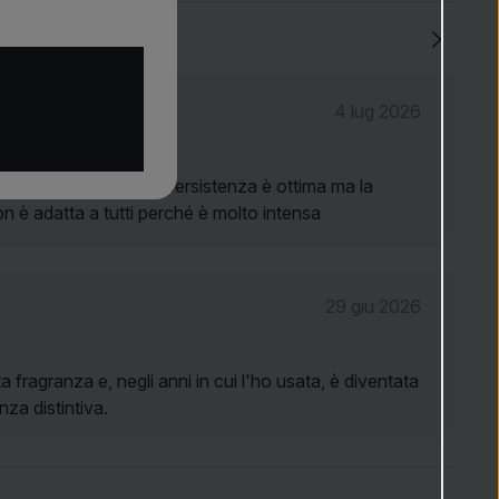
4.8
(284)
4 lug 2026
sa questo profumo, la persistenza è ottima ma la
n è adatta a tutti perché è molto intensa
29 giu 2026
 fragranza e, negli anni in cui l'ho usata, è diventata
nza distintiva.