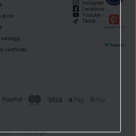
Instagram
ti
Facebook
Youtube
 di noi
Tiktok
a
i vantaggi
o certificato
egnala contenuti illegali