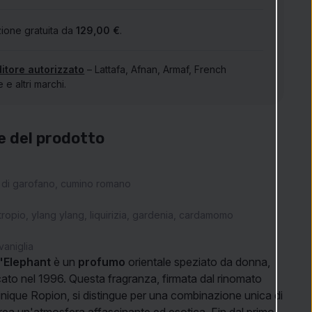
ione gratuita da
129,00 €
.
itore autorizzato
– Lattafa, Afnan, Armaf, French
e altri marchi.
e del prodotto
 di garofano, cumino romano
tropio, ylang ylang, liquirizia, gardenia, cardamomo
vaniglia
'Elephant
è un
profumo
orientale speziato da donna,
cato nel 1996. Questa fragranza, firmata dal rinomato
ique Ropion, si distingue per una combinazione unica di
crea un'atmosfera affascinante ed esotica. Fin dal primo