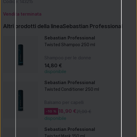
Codice:
143215
Vendita terminata
Altri prodotti della linea
Sebastian Professional
Sebastian Professional
Twisted Shampoo 250 ml
Shampoo per le donne
14,80 €
disponibile
Sebastian Professional
Twisted Conditioner 250 ml
Balsamo per capelli
18,90 €
21,00 €
-10 %
disponibile
Sebastian Professional
Twisted Mask 150 ml