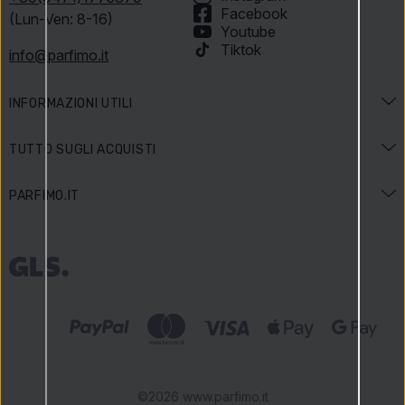
Facebook
(Lun-Ven: 8-16)
Youtube
Tiktok
info@parfimo.it
INFORMAZIONI UTILI
Guida ai profumi
TUTTO SUGLI ACQUISTI
Guida alla bellezza
Spedizione e pagamento
PARFIMO.IT
Festività e promozioni
Come pagare
Contatti
Termini del concorso
Resi
Dicono di noi
Come raccogliamo le recensioni
Reclami sui prodotti
Carriera
Parfimo Blog
Informativa privacy
I nostri vantaggi
Condizioni di vendita generali
Negozio certificato
©2026 www.parfimo.it