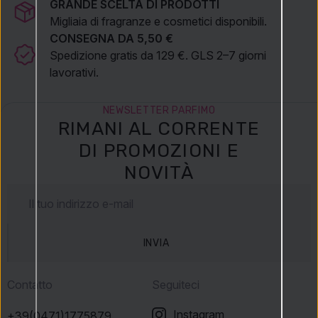
GRANDE SCELTA DI PRODOTTI
Sebastian Professional Twisted
.
Migliaia di fragranze e cosmetici disponibili.
Sebastian Professional Twisted Mask
è la scelta ideale
CONSEGNA DA 5,50 €
per la cura dei capelli ricci e mossi, ai quali dona idratazione,
Spedizione gratis da 129 €. GLS 2–7 giorni
elasticità e un aspetto splendidamente definito.
lavorativi.
NEWSLETTER PARFIMO
RIMANI AL CORRENTE
DI PROMOZIONI E
NOVITÀ
INVIA
Contatto
Seguiteci
Instagram
+39(0471)1775879