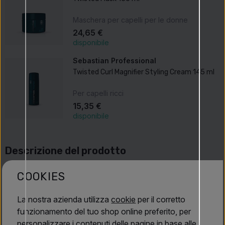
Maschera per capelli per le donne
24,65 €
disponibile
Sebastian Professional
Twisted Curl Magnifier Styling Cream 145 ml
Per capelli ricci
15,35 €
disponibile
Descrizione del prodotto
Sebastian Professional Twisted Mask 500 ml
–
COOKIES
maschera nutriente intensiva sviluppata appositamente per
capelli ricci e mossi. Questa maschera migliora l’elasticità,
La nostra azienda utilizza
cookie
per il corretto
rinforza le fibre capillari e aiuta a contrastare l’effetto
funzionamento del tuo shop online preferito, per
crespo, donando ai capelli morbidezza, definizione e un
personalizzare i contenuti delle pagine in base alle