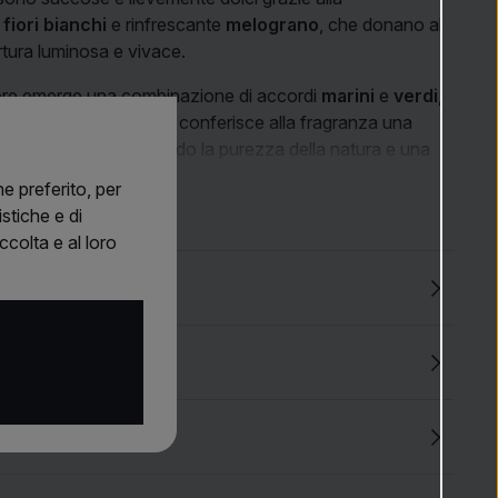
i
fiori bianchi
e rinfrescante
melograno
, che donano al
tura luminosa e vivace.
uore emerge una combinazione di accordi
marini
e
verdi
,
 delicato
tè verde
, che conferisce alla fragranza una
ale e fresca, richiamando la purezza della natura e una
sa.
e preferito, per
stiche e di
o sono formate da una miscela delicatamente cremosa di
ccolta e al loro
o
e
legni bianchi
, che regalano alla fragranza un finale
po stesso leggero e arioso.
che
nza fresca ed elegante, ideale da indossare ogni giorno,
ensazione di pulizia e freschezza.
me