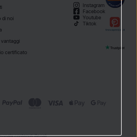
Instagram
ti
Facebook
Youtube
 di noi
Tiktok
a
i vantaggi
o certificato
egnala contenuti illegali