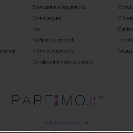
Spedizione e pagamento
Contat
Come pagare
Dicono
Resi
Carrier
Reclami sui prodotti
I nostr
ensioni
Informativa privacy
Negozi
Condizioni di vendita generali
©2026 www.parfimo.it
nsenso al trattamento dei dati personali
Informativa sui cookie
S