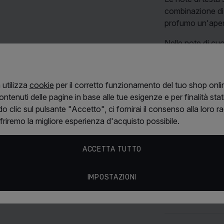
combinazione d
profumo un'aper
Nelle note di c
arricchita da un
profondità natur
sensazione ario
 utilizza
cookie
per il corretto funzionamento del tuo shop onlin
Leggi di più
ntenuti delle pagine in base alle tue esigenze e per finalità stati
Le note di fond
 clic sul pulsante "Accetto", ci fornirai il consenso alla loro ra
muschio bianc
ffriremo la migliore esperienza d'acquisto possibile.
caldo, ma al tem
Caratteristi
e'L
è una fragra
ACCETTA TUTTO
che lascia una s
ZarkoPerfu
IMPOSTAZIONI
Recensioni