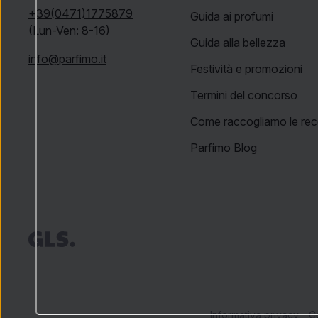
+39(0471)1775879
Guida ai profumi
(Lun-Ven: 8-16)
Guida alla bellezza
info@parfimo.it
Festività e promozioni
Termini del concorso
Come raccogliamo le rec
Parfimo Blog
Informativa privacy
Co