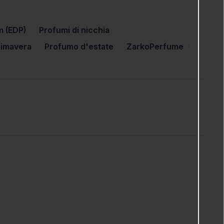
m (EDP)
Profumi di nicchia
rimavera
Profumo d'estate
ZarkoPerfume