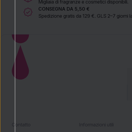
Migliaia di fragranze e cosmetici disponibili.
CONSEGNA DA 5,50 €
Spedizione gratis da 129 €. GLS 2–7 giorni la
Contatto
Informazioni utili