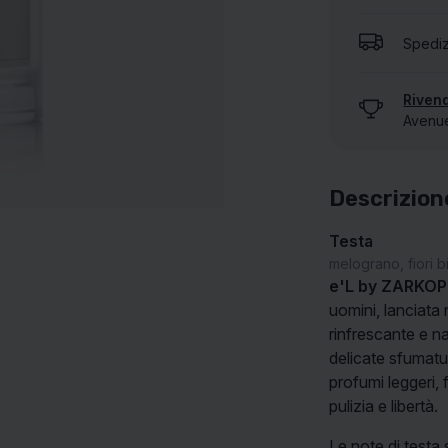
Spediz
MOSTRA TUTTE LE NOSTRE MARCHE
Rivend
Avenue 
Descrizion
Testa
melograno, fiori b
e'L by ZARKO
uomini, lanciat
rinfrescante e na
delicate sfumatu
profumi leggeri, 
pulizia e libertà.
Le note di testa