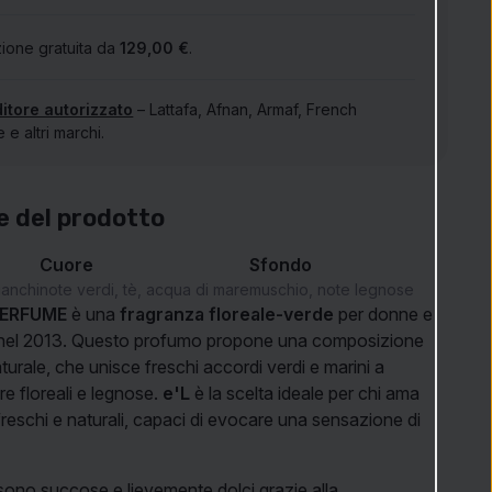
ione gratuita da
129,00 €
.
itore autorizzato
– Lattafa, Afnan, Armaf, French
e altri marchi.
e del prodotto
Cuore
Sfondo
ianchi
note verdi, tè, acqua di mare
muschio, note legnose
PERFUME
è una
fragranza floreale-verde
per donne e
a nel 2013. Questo profumo propone una composizione
turale, che unisce freschi accordi verdi e marini a
re floreali e legnose.
e'L
è la scelta ideale per chi ama
freschi e naturali, capaci di evocare una sensazione di
 sono succose e lievemente dolci grazie alla