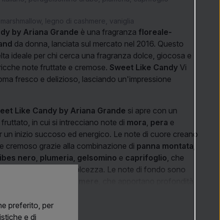
marshmallow, legno di cashmere, vaniglia
dy by Ariana Grande
è una fragranza
floreale-
mand
da donna, lanciata sul mercato nel 2016. Questo
lta ideale per chi cerca una fragranza dolce, giocosa e
ricche note fruttate e cremose.
Sweet Like Candy
Vi
oma fresco e delizioso, lasciando un'impressione
eet Like Candy by Ariana Grande
si apre con un
fruttato, in cui si intrecciano note di
mora
,
pera
e
er un inizio succoso ed energico. Le note di cuore creano
 e cremoso grazie alla combinazione di
panna montata
,
ribes nero
,
plumeria
,
gelsomino
e
caprifoglio
, che
granza delicatezza e dolcezza. Le note di fondo sono
niglia
e
legno di cashmere
, che apportano profondità,
tà.
e preferito, per
 una scelta ideale per l'uso quotidiano e per le
stiche e di