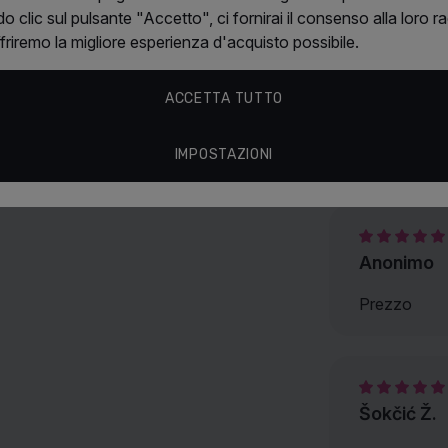
occasioni specia
 clic sul pulsante "Accetto", ci fornirai il consenso alla loro ra
voi.
Caratteristi
ffriremo la migliore esperienza d'acquisto possibile.
ACCETTA TUTTO
Ariana Gran
IMPOSTAZIONI
Recensioni
Anonimo
Prezzo
Šokčić Ž.