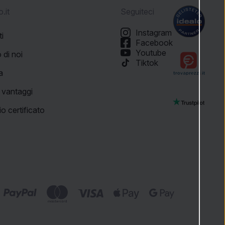
.it
Seguiteci
Instagram
ti
Facebook
Youtube
 di noi
Tiktok
a
i vantaggi
o certificato