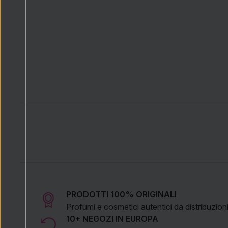
PRODOTTI 100% ORIGINALI
Profumi e cosmetici autentici da distribuzioni 
10+ NEGOZI IN EUROPA