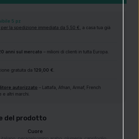
ibile 5
pz
 per la spedizione immediata da 5,50 €
, a casa tua già
20 anni sul mercato
– milioni di clienti in tutta Europa.
ione gratuita da
129,00 €
.
itore autorizzato
– Lattafa, Afnan, Armaf, French
e altri marchi.
e del prodotto
Cuore
italiano, pera
gelsomino arabo, plumeria, caprifoglio