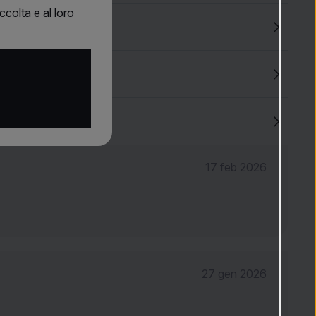
li, quando desiderate apparire giovani, fresche e sicure di
ccolta e al loro
che
de
4.7
(62)
17 feb 2026
27 gen 2026