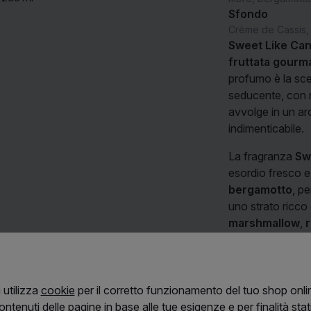
Sfondo
Crème de Cassis, 
Sweet Like Can
fruttata gour
profumo è la sce
seducente, con 
avvolge in un ar
indimenticabile.
La fragranza
Sw
esordio fresco e 
bergamotto
, p
uno strato ricco
marshmallow
,
donano alla fra
composte da
va
calore e sensuali
Leggi di più
 utilizza
cookie
per il corretto funzionamento del tuo shop onlin
Questo profumo è
ntenuti delle pagine in base alle tue esigenze e per finalità stati