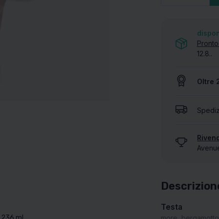
MOSTRA TUTTE LE NOSTRE MARCHE
dispon
Pronto
12.8..
Oltre 
Spediz
Rivend
Avenue 
Descrizion
Testa
a 236 ml
more, bergamotto 