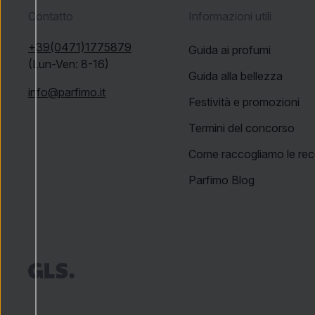
Contatto
Informazioni utili
+39(0471)1775879
Guida ai profumi
(Lun-Ven: 8-16)
Guida alla bellezza
info@parfimo.it
Festività e promozioni
Termini del concorso
Come raccogliamo le rec
Parfimo Blog